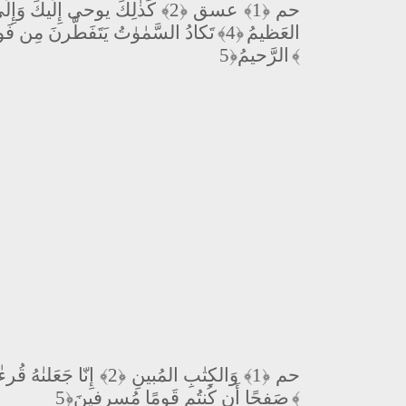
كَذٰلِكَ يوحى إِلَيكَ وَإِلَ
﴿2﴾
عسق
﴿1﴾
حم
تَكادُ السَّمٰوٰتُ يَتَفَطَّرنَ مِن فَوق
﴿4﴾
العَظيمُ
الرَّحيمُ
﴿5﴾
إِنّا جَعَلنٰهُ قُرءٰ
﴿2﴾
وَالكِتٰبِ المُبينِ
﴿1﴾
حم
صَفحًا أَن كُنتُم قَومًا مُسرِفينَ
﴿5﴾