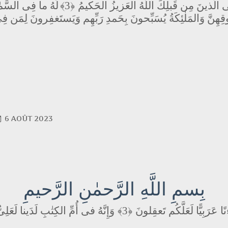
لَهُ ما فِى السَّمٰ
﴿3﴾
ى الَّذينَ مِن قَبلِكَ اللَّهُ العَزيزُ الحَكيمُ
ِهِنَّ وَالمَلٰئِكَةُ يُسَبِّحونَ بِحَمدِ رَبِّهِم وَيَستَغفِرونَ لِمَن فِى 
6 AOÛT 2023
بِسمِ اللَّهِ الرَّحمٰنِ الرَّحيمِ
وَإِنَّهُ فى أُمِّ الكِتٰبِ لَدَينا لَعَلِ
﴿3﴾
نًا عَرَبِيًّا لَعَلَّكُم تَعقِلونَ