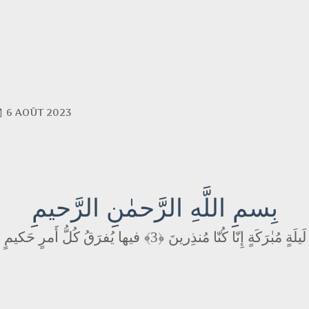
6 AOÛT 2023
بِسمِ اللَّهِ الرَّحمٰنِ الرَّحيمِ
فيها يُفرَقُ كُلُّ أَمرٍ حَكيمٍ
﴿3﴾
َيلَةٍ مُبٰرَكَةٍ إِنّا كُنّا مُنذِرينَ