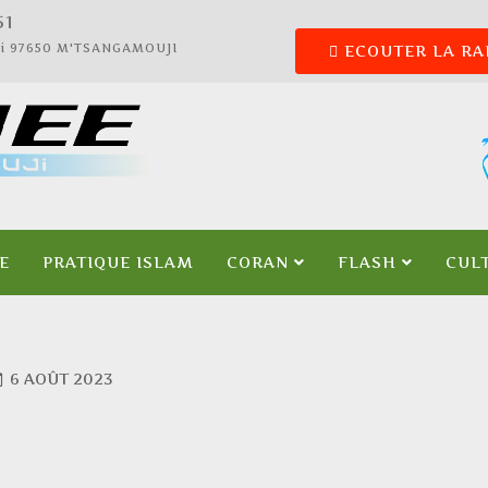
52
ali 97650 M'TSANGAMOUJI
ECOUTER LA RA
E
PRATIQUE ISLAM
CORAN
FLASH
CUL
6 AOÛT 2023