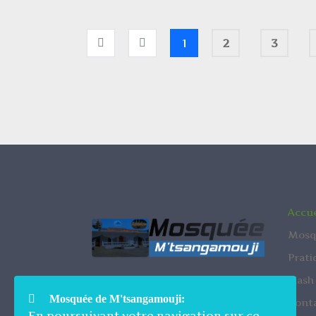
1
2
3
Accue
Mosq
Prati
Flash
Mosquée de M'tsangamouji
Mosquée de M'tsangamouji:
Rue de Bacar Ridjali
Cont
En poursuivant votre navigation sur ce