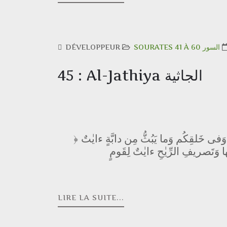
DÉVELOPPEUR
SOURATES 41 À 60 السور
45 : Al-Jathiya الجاثية
وَفى خَلقِكُم وَما يَبُثُّ مِن دابَّةٍ ءايٰتٌ
﴿
ِها وَتَصريفِ الرِّيٰحِ ءايٰتٌ لِقَومٍ
LIRE LA SUITE...