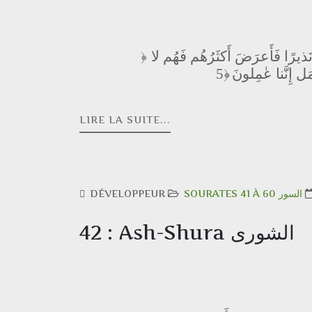
َذيرًا فَأَعرَضَ أَكثَرُهُم فَهُم لا
﴿
ل إِنَّنا عٰمِلونَ
LIRE LA SUITE...
DÉVELOPPEUR
SOURATES 41 À 60 السور
42 : Ash-Shura الشورى