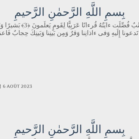
بِسمِ اللَّهِ الرَّحمٰنِ الرَّحيمِ
بَشيرًا وَن
﴿3﴾
ٰبٌ فُصِّلَت ءايٰتُهُ قُرءانًا عَرَبِيًّا لِقَومٍ يَعلَمونَ
 تَدعونا إِلَيهِ وَفى ءاذانِنا وَقرٌ وَمِن بَينِنا وَبَينِكَ حِجابٌ فَاعمَ
6 AOÛT 2023
بِسمِ اللَّهِ الرَّحمٰنِ الرَّحيمِ