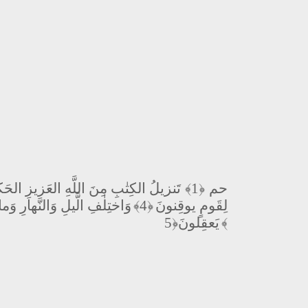
تَنزيلُ الكِتٰبِ مِنَ اللَّهِ العَزيزِ الحَ
﴿1﴾
حم
وَاختِلٰفِ الَّيلِ وَالنَّهارِ وَ
﴿4﴾
لِقَومٍ يوقِنونَ
يَعقِلونَ
﴿5﴾