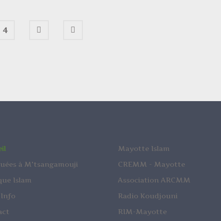
4
il
Mayotte Islam
uées à M'tsangamouji
CREMM - Mayotte
que Islam
Association ARCMM
 Info
Radio Koudjouni
act
RIM-Mayotte