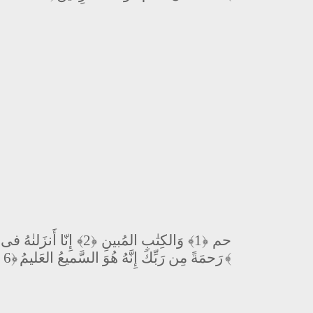
إِنّا أَنزَلنٰهُ فى ل
﴿2﴾
وَالكِتٰبِ المُبينِ
﴿1﴾
حم
رَحمَةً مِن رَبِّكَ إِنَّهُ هُوَ السَّميعُ العَليمُ
﴿6﴾