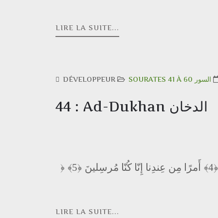
LIRE LA SUITE...
DÉVELOPPEUR
SOURATES 41 À 60 السور
44 : Ad-Dukhan الدخان
﴿5﴾
أَمرًا مِن عِندِنا إِنّا كُنّا مُرسِلينَ
﴿4﴾
﴿
LIRE LA SUITE...