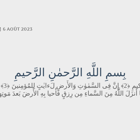
6 AOÛT 2023
بِسمِ اللَّهِ الرَّحمٰنِ الرَّحيمِ
﴿3﴾
إِنَّ فِى السَّمٰوٰتِ وَالأَرضِ لَءايٰتٍ لِلمُؤمِنينَ
﴿2﴾
كيمِ
ما أَنزَلَ اللَّهُ مِنَ السَّماءِ مِن رِزقٍ فَأَحيا بِهِ الأَرضَ بَعدَ مَوت