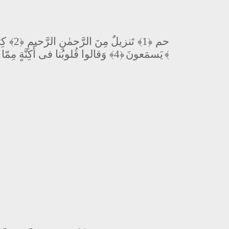
كِت
﴿2﴾
تَنزيلٌ مِنَ الرَّحمٰنِ الرَّحيمِ
﴿1﴾
حم
وَقالوا قُلوبُنا فى أَكِنَّةٍ مِمّا
﴿4﴾
يَسمَعونَ
﴿5﴾