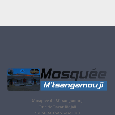
Mosquée de M'tsangamouji
Rue de Bacar Ridjali
97650 M'TSANGAMOUJI