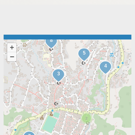
+
−
2