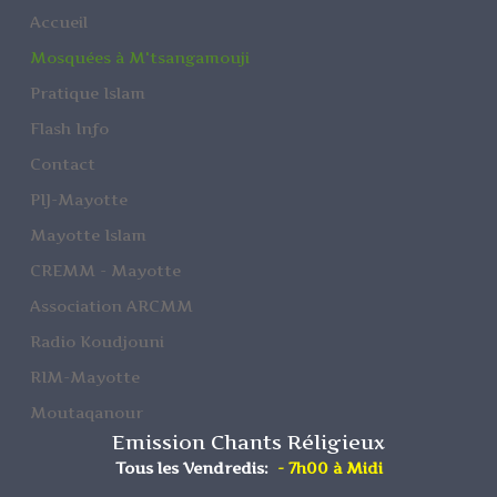
Accueil
Mosquées à M'tsangamouji
Pratique Islam
Flash Info
Contact
PIJ-Mayotte
Mayotte Islam
CREMM - Mayotte
Association ARCMM
Radio Koudjouni
RIM-Mayotte
Moutaqanour
Emission Chants Réligieux
Tous les Vendredis:
- 7h00 à Midi