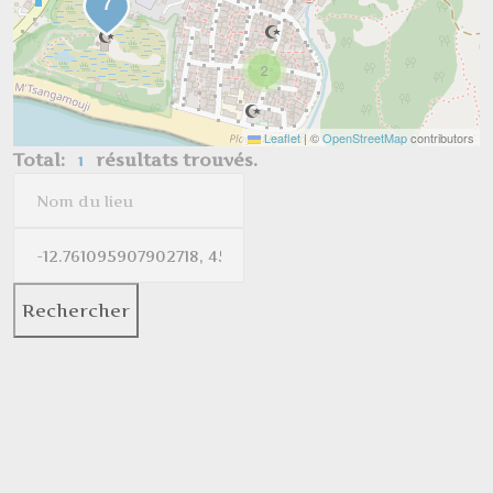
2
Leaflet
|
©
OpenStreetMap
contributors
Total:
résultats trouvés.
1
Rechercher