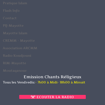
Pratique Islam
Maoulida chégué TCHANGA de
MTSANGAMOUJI MAYOTTE (chégué
Flash Info
Lavigie) 2005
Contact
Dahira de l'Ide M TSANGAMOUJI 2013
PIJ-Mayotte
Mayotte Islam
CREMM - Mayotte
Association ARCMM
Radio Koudjouni
RIM-Mayotte
Moutaqanour
Emission Chants Réligieux
Tous les Vendredis:
- 7h00 à Midi
- 18h00 à Minuit
ECOUTER LA RADIO