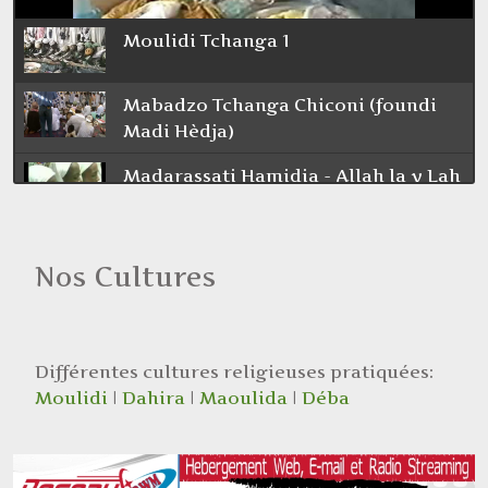
Moulidi Tchanga 1
Mabadzo Tchanga Chiconi (foundi
Madi Hèdja)
Madarassati Hamidia - Allah la y Lah
Moulidi Tchanga avec CHICONI
MLIHA
Nos Cultures
Dahira tchanga MTSANGAMOUJI
quartier fangalatorou
Différentes cultures religieuses pratiquées:
Madarassati Kouraychia - Ya Allah
Moulidi
|
Dahira
|
Maoulida
|
Déba
Madarassati Chifainya - Alamtara