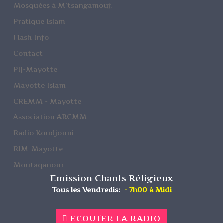
Mosquées à M'tsangamouji
Pratique Islam
Flash Info
Contact
PIJ-Mayotte
Mayotte Islam
CREMM - Mayotte
Association ARCMM
Radio Koudjouni
RIM-Mayotte
Moutaqanour
Emission Chants Réligieux
Tous les Vendredis:
- 7h00 à Midi
ECOUTER LA RADIO