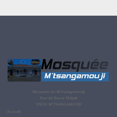
Mosquée de M'tsangamouji
Rue de Bacar Ridjali
97650 M'TSANGAMOUJI
Accueil