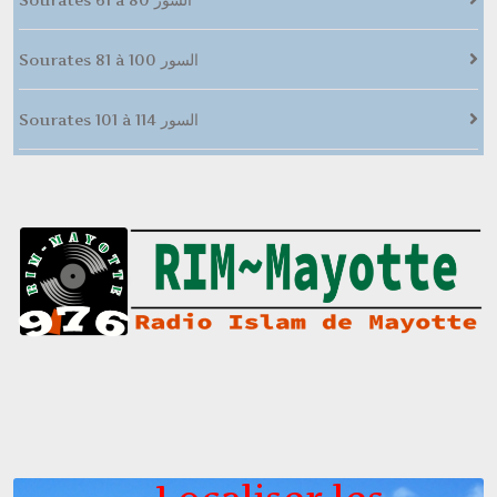
Sourates 81 à 100 السور
Sourates 101 à 114 السور