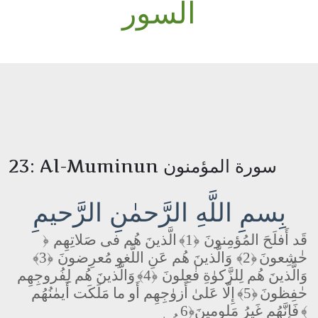
السور
23: Al-Muminun سورة المؤمنون
بِسمِ اللَّهِ الرَّحمٰنِ الرَّحيمِ
قَد أَفلَحَ المُؤمِنونَ
﴿1﴾
الَّذينَ هُم فى صَلاتِهِم
﴿
خٰشِعونَ
﴿2﴾
وَالَّذينَ هُم عَنِ اللَّغوِ مُعرِضونَ
﴿3﴾
وَالَّذينَ هُم لِلزَّكوٰةِ فٰعِلونَ
﴿4﴾
وَالَّذينَ هُم لِفُروجِهِم
حٰفِظونَ
﴿5﴾
إِلّا عَلىٰ أَزوٰجِهِم أَو ما مَلَكَت أَيمٰنُهُم
﴿6﴾
فَإِنَّهُم غَيرُ مَلومينَ