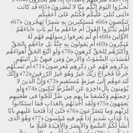
تَجـَٔرُوا اليَومَ إِنَّكُم مِنّا لا تُنصَرونَ
﴿65﴾
قَد كانَت
ءايٰتى تُتلىٰ عَلَيكُم فَكُنتُم عَلىٰ أَعقٰبِكُم
تَنكِصونَ
﴿66﴾
مُستَكبِرينَ بِهِ سٰمِرًا تَهجُرونَ
﴿67﴾
أَفَلَم يَدَّبَّرُوا القَولَ أَم جاءَهُم ما لَم يَأتِ ءاباءَهُمُ
الأَوَّلينَ
﴿68﴾
أَم لَم يَعرِفوا رَسولَهُم فَهُم لَهُ
مُنكِرونَ
﴿69﴾
أَم يَقولونَ بِهِ جِنَّةٌ بَل جاءَهُم بِالحَقِّ
وَأَكثَرُهُم لِلحَقِّ كٰرِهونَ
﴿70﴾
وَلَوِ اتَّبَعَ الحَقُّ أَهواءَهُم
لَفَسَدَتِ السَّمٰوٰتُ وَالأَرضُ وَمَن فيهِنَّ بَل أَتَينٰهُم
بِذِكرِهِم فَهُم عَن ذِكرِهِم مُعرِضونَ
﴿71﴾
أَم تَسـَٔلُهُم
خَرجًا فَخَراجُ رَبِّكَ خَيرٌ وَهُوَ خَيرُ الرّٰزِقينَ
﴿72﴾
وَإِنَّكَ
لَتَدعوهُم إِلىٰ صِرٰطٍ مُستَقيمٍ
﴿73﴾
وَإِنَّ الَّذينَ لا
يُؤمِنونَ بِالءاخِرَةِ عَنِ الصِّرٰطِ لَنٰكِبونَ
﴿74﴾
وَلَو
رَحِمنٰهُم وَكَشَفنا ما بِهِم مِن ضُرٍّ لَلَجّوا فى طُغيٰنِهِم
يَعمَهونَ
﴿75﴾
وَلَقَد أَخَذنٰهُم بِالعَذابِ فَمَا استَكانوا
لِرَبِّهِم وَما يَتَضَرَّعونَ
﴿76﴾
حَتّىٰ إِذا فَتَحنا عَلَيهِم بابًا
ذا عَذابٍ شَديدٍ إِذا هُم فيهِ مُبلِسونَ
﴿77﴾
وَهُوَ الَّذى
أَنشَأَ لَكُمُ السَّمعَ وَالأَبصٰرَ وَالأَفـِٔدَةَ قَليلًا ما