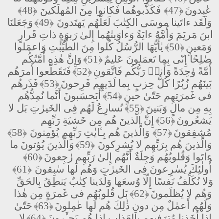
عٰبِدونَ
﴿47﴾
فَكَذَّبوهُما فَكانوا مِنَ المُهلَكينَ
﴿48﴾
وَلَقَد ءاتَينا موسَى الكِتٰبَ لَعَلَّهُم يَهتَدونَ
﴿49﴾
وَجَعَلنَا
ابنَ مَريَمَ وَأُمَّهُ ءايَةً وَءاوَينٰهُما إِلىٰ رَبوَةٍ ذاتِ قَرارٍ
وَمَعينٍ
﴿50﴾
يٰأَيُّهَا الرُّسُلُ كُلوا مِنَ الطَّيِّبٰتِ وَاعمَلوا
صٰلِحًا إِنّى بِما تَعمَلونَ عَليمٌ
﴿51﴾
وَإِنَّ هٰذِهِ أُمَّتُكُم
أُمَّةً وٰحِدَةً وَأَنا۠ رَبُّكُم فَاتَّقونِ
﴿52﴾
فَتَقَطَّعوا أَمرَهُم
بَينَهُم زُبُرًا كُلُّ حِزبٍ بِما لَدَيهِم فَرِحونَ
﴿53﴾
فَذَرهُم
فى غَمرَتِهِم حَتّىٰ حينٍ
﴿54﴾
أَيَحسَبونَ أَنَّما نُمِدُّهُم
بِهِ مِن مالٍ وَبَنينَ
﴿55﴾
نُسارِعُ لَهُم فِى الخَيرٰتِ بَل لا
يَشعُرونَ
﴿56﴾
إِنَّ الَّذينَ هُم مِن خَشيَةِ رَبِّهِم
مُشفِقونَ
﴿57﴾
وَالَّذينَ هُم بِـٔايٰتِ رَبِّهِم يُؤمِنونَ
﴿58﴾
وَالَّذينَ هُم بِرَبِّهِم لا يُشرِكونَ
﴿59﴾
وَالَّذينَ يُؤتونَ ما
ءاتَوا وَقُلوبُهُم وَجِلَةٌ أَنَّهُم إِلىٰ رَبِّهِم رٰجِعونَ
﴿60﴾
أُولٰئِكَ يُسٰرِعونَ فِى الخَيرٰتِ وَهُم لَها سٰبِقونَ
﴿61﴾
وَلا نُكَلِّفُ نَفسًا إِلّا وُسعَها وَلَدَينا كِتٰبٌ يَنطِقُ بِالحَقِّ
وَهُم لا يُظلَمونَ
﴿62﴾
بَل قُلوبُهُم فى غَمرَةٍ مِن هٰذا
وَلَهُم أَعمٰلٌ مِن دونِ ذٰلِكَ هُم لَها عٰمِلونَ
﴿63﴾
حَتّىٰ
إِذا أَخَذنا مُترَفيهِم بِالعَذابِ إِذا هُم يَجـَٔرونَ
﴿64﴾
لا