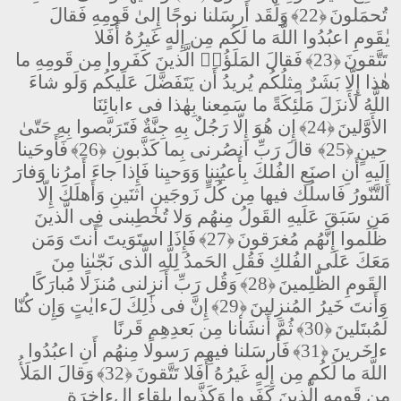
تُحمَلونَ
﴿22﴾
وَلَقَد أَرسَلنا نوحًا إِلىٰ قَومِهِ فَقالَ
يٰقَومِ اعبُدُوا اللَّهَ ما لَكُم مِن إِلٰهٍ غَيرُهُ أَفَلا
تَتَّقونَ
﴿23﴾
فَقالَ المَلَؤُا۟ الَّذينَ كَفَروا مِن قَومِهِ ما
هٰذا إِلّا بَشَرٌ مِثلُكُم يُريدُ أَن يَتَفَضَّلَ عَلَيكُم وَلَو شاءَ
اللَّهُ لَأَنزَلَ مَلٰئِكَةً ما سَمِعنا بِهٰذا فى ءابائِنَا
الأَوَّلينَ
﴿24﴾
إِن هُوَ إِلّا رَجُلٌ بِهِ جِنَّةٌ فَتَرَبَّصوا بِهِ حَتّىٰ
حينٍ
﴿25﴾
قالَ رَبِّ انصُرنى بِما كَذَّبونِ
﴿26﴾
فَأَوحَينا
إِلَيهِ أَنِ اصنَعِ الفُلكَ بِأَعيُنِنا وَوَحيِنا فَإِذا جاءَ أَمرُنا وَفارَ
التَّنّورُ فَاسلُك فيها مِن كُلٍّ زَوجَينِ اثنَينِ وَأَهلَكَ إِلّا
مَن سَبَقَ عَلَيهِ القَولُ مِنهُم وَلا تُخٰطِبنى فِى الَّذينَ
ظَلَموا إِنَّهُم مُغرَقونَ
﴿27﴾
فَإِذَا استَوَيتَ أَنتَ وَمَن
مَعَكَ عَلَى الفُلكِ فَقُلِ الحَمدُ لِلَّهِ الَّذى نَجّىٰنا مِنَ
القَومِ الظّٰلِمينَ
﴿28﴾
وَقُل رَبِّ أَنزِلنى مُنزَلًا مُبارَكًا
وَأَنتَ خَيرُ المُنزِلينَ
﴿29﴾
إِنَّ فى ذٰلِكَ لَءايٰتٍ وَإِن كُنّا
لَمُبتَلينَ
﴿30﴾
ثُمَّ أَنشَأنا مِن بَعدِهِم قَرنًا
ءاخَرينَ
﴿31﴾
فَأَرسَلنا فيهِم رَسولًا مِنهُم أَنِ اعبُدُوا
اللَّهَ ما لَكُم مِن إِلٰهٍ غَيرُهُ أَفَلا تَتَّقونَ
﴿32﴾
وَقالَ المَلَأُ
مِن قَومِهِ الَّذينَ كَفَروا وَكَذَّبوا بِلِقاءِ الءاخِرَةِ