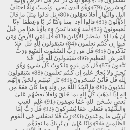
تَشكُرونَ
﴿78﴾
وَهُوَ الَّذى ذَرَأَكُم فِى الأَرضِ وَإِلَيهِ
تُحشَرونَ
﴿79﴾
وَهُوَ الَّذى يُحيۦ وَيُميتُ وَلَهُ اختِلٰفُ
الَّيلِ وَالنَّهارِ أَفَلا تَعقِلونَ
﴿80﴾
بَل قالوا مِثلَ ما قالَ
الأَوَّلونَ
﴿81﴾
قالوا أَءِذا مِتنا وَكُنّا تُرابًا وَعِظٰمًا أَءِنّا
لَمَبعوثونَ
﴿82﴾
لَقَد وُعِدنا نَحنُ وَءاباؤُنا هٰذا مِن قَبلُ
إِن هٰذا إِلّا أَسٰطيرُ الأَوَّلينَ
﴿83﴾
قُل لِمَنِ الأَرضُ وَمَن
فيها إِن كُنتُم تَعلَمونَ
﴿84﴾
سَيَقولونَ لِلَّهِ قُل أَفَلا
تَذَكَّرونَ
﴿85﴾
قُل مَن رَبُّ السَّمٰوٰتِ السَّبعِ وَرَبُّ
العَرشِ العَظيمِ
﴿86﴾
سَيَقولونَ لِلَّهِ قُل أَفَلا
تَتَّقونَ
﴿87﴾
قُل مَن بِيَدِهِ مَلَكوتُ كُلِّ شَيءٍ وَهُوَ
يُجيرُ وَلا يُجارُ عَلَيهِ إِن كُنتُم تَعلَمونَ
﴿88﴾
سَيَقولونَ
لِلَّهِ قُل فَأَنّىٰ تُسحَرونَ
﴿89﴾
بَل أَتَينٰهُم بِالحَقِّ وَإِنَّهُم
لَكٰذِبونَ
﴿90﴾
مَا اتَّخَذَ اللَّهُ مِن وَلَدٍ وَما كانَ مَعَهُ مِن
إِلٰهٍ إِذًا لَذَهَبَ كُلُّ إِلٰهٍ بِما خَلَقَ وَلَعَلا بَعضُهُم عَلىٰ
بَعضٍ سُبحٰنَ اللَّهِ عَمّا يَصِفونَ
﴿91﴾
عٰلِمِ الغَيبِ
وَالشَّهٰدَةِ فَتَعٰلىٰ عَمّا يُشرِكونَ
﴿92﴾
قُل رَبِّ إِمّا
تُرِيَنّى ما يوعَدونَ
﴿93﴾
رَبِّ فَلا تَجعَلنى فِى القَومِ
الظّٰلِمينَ
﴿94﴾
وَإِنّا عَلىٰ أَن نُرِيَكَ ما نَعِدُهُم