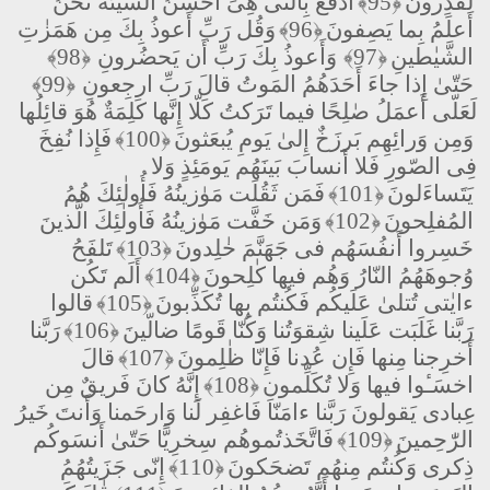
لَقٰدِرونَ
﴿95﴾
ادفَع بِالَّتى هِىَ أَحسَنُ السَّيِّئَةَ نَحنُ
أَعلَمُ بِما يَصِفونَ
﴿96﴾
وَقُل رَبِّ أَعوذُ بِكَ مِن هَمَزٰتِ
الشَّيٰطينِ
﴿97﴾
وَأَعوذُ بِكَ رَبِّ أَن يَحضُرونِ
﴿98﴾
حَتّىٰ إِذا جاءَ أَحَدَهُمُ المَوتُ قالَ رَبِّ ارجِعونِ
﴿99﴾
لَعَلّى أَعمَلُ صٰلِحًا فيما تَرَكتُ كَلّا إِنَّها كَلِمَةٌ هُوَ قائِلُها
وَمِن وَرائِهِم بَرزَخٌ إِلىٰ يَومِ يُبعَثونَ
﴿100﴾
فَإِذا نُفِخَ
فِى الصّورِ فَلا أَنسابَ بَينَهُم يَومَئِذٍ وَلا
يَتَساءَلونَ
﴿101﴾
فَمَن ثَقُلَت مَوٰزينُهُ فَأُولٰئِكَ هُمُ
المُفلِحونَ
﴿102﴾
وَمَن خَفَّت مَوٰزينُهُ فَأُولٰئِكَ الَّذينَ
خَسِروا أَنفُسَهُم فى جَهَنَّمَ خٰلِدونَ
﴿103﴾
تَلفَحُ
وُجوهَهُمُ النّارُ وَهُم فيها كٰلِحونَ
﴿104﴾
أَلَم تَكُن
ءايٰتى تُتلىٰ عَلَيكُم فَكُنتُم بِها تُكَذِّبونَ
﴿105﴾
قالوا
رَبَّنا غَلَبَت عَلَينا شِقوَتُنا وَكُنّا قَومًا ضالّينَ
﴿106﴾
رَبَّنا
أَخرِجنا مِنها فَإِن عُدنا فَإِنّا ظٰلِمونَ
﴿107﴾
قالَ
اخسَـٔوا فيها وَلا تُكَلِّمونِ
﴿108﴾
إِنَّهُ كانَ فَريقٌ مِن
عِبادى يَقولونَ رَبَّنا ءامَنّا فَاغفِر لَنا وَارحَمنا وَأَنتَ خَيرُ
الرّٰحِمينَ
﴿109﴾
فَاتَّخَذتُموهُم سِخرِيًّا حَتّىٰ أَنسَوكُم
ذِكرى وَكُنتُم مِنهُم تَضحَكونَ
﴿110﴾
إِنّى جَزَيتُهُمُ