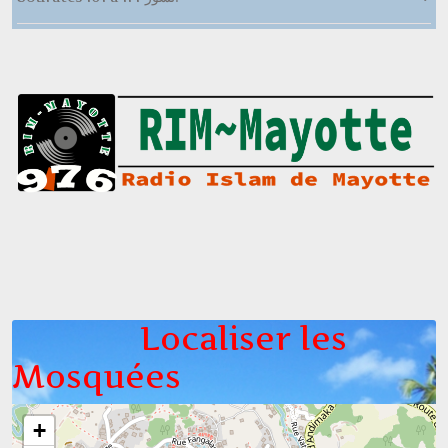
Localiser les
Mosquées
+