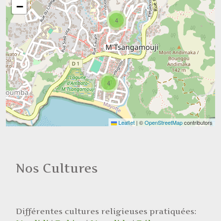
−
4
4
Leaflet
|
©
OpenStreetMap
contributors
Nos Cultures
Différentes cultures religieuses pratiquées: