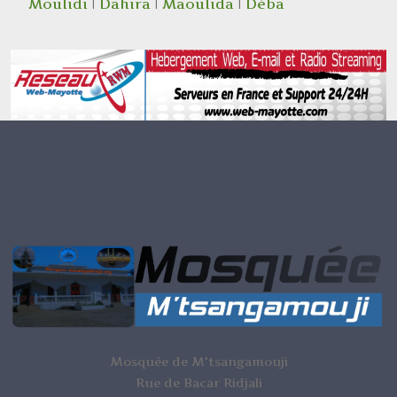
Moulidi
|
Dahira
|
Maoulida
|
Déba
Mosquée de M'tsangamouji
Rue de Bacar Ridjali