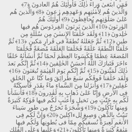
فَمَنِ ابتَغىٰ وَراءَ ذٰلِكَ فَأُولٰئِكَ هُمُ العادونَ
﴿7﴾
وَالَّذينَ هُم لِأَمٰنٰتِهِم وَعَهدِهِم رٰعونَ
﴿8﴾
وَالَّذينَ هُم
عَلىٰ صَلَوٰتِهِم يُحافِظونَ
﴿9﴾
أُولٰئِكَ هُمُ
الوٰرِثونَ
﴿10﴾
الَّذينَ يَرِثونَ الفِردَوسَ هُم فيها
خٰلِدونَ
﴿11﴾
وَلَقَد خَلَقنَا الإِنسٰنَ مِن سُلٰلَةٍ مِن
طينٍ
﴿12﴾
ثُمَّ جَعَلنٰهُ نُطفَةً فى قَرارٍ مَكينٍ
﴿13﴾
ثُمَّ
خَلَقنَا النُّطفَةَ عَلَقَةً فَخَلَقنَا العَلَقَةَ مُضغَةً فَخَلَقنَا
المُضغَةَ عِظٰمًا فَكَسَونَا العِظٰمَ لَحمًا ثُمَّ أَنشَأنٰهُ خَلقًا
ءاخَرَ فَتَبارَكَ اللَّهُ أَحسَنُ الخٰلِقينَ
﴿14﴾
ثُمَّ إِنَّكُم بَعدَ
ذٰلِكَ لَمَيِّتونَ
﴿15﴾
ثُمَّ إِنَّكُم يَومَ القِيٰمَةِ تُبعَثونَ
﴿16﴾
وَلَقَد خَلَقنا فَوقَكُم سَبعَ طَرائِقَ وَما كُنّا عَنِ الخَلقِ
غٰفِلينَ
﴿17﴾
وَأَنزَلنا مِنَ السَّماءِ ماءً بِقَدَرٍ فَأَسكَنّٰهُ
فِى الأَرضِ وَإِنّا عَلىٰ ذَهابٍ بِهِ لَقٰدِرونَ
﴿18﴾
فَأَنشَأنا
لَكُم بِهِ جَنّٰتٍ مِن نَخيلٍ وَأَعنٰبٍ لَكُم فيها فَوٰكِهُ كَثيرَةٌ
وَمِنها تَأكُلونَ
﴿19﴾
وَشَجَرَةً تَخرُجُ مِن طورِ سَيناءَ
تَنبُتُ بِالدُّهنِ وَصِبغٍ لِلءاكِلينَ
﴿20﴾
وَإِنَّ لَكُم فِى
الأَنعٰمِ لَعِبرَةً نُسقيكُم مِمّا فى بُطونِها وَلَكُم فيها
مَنٰفِعُ كَثيرَةٌ وَمِنها تَأكُلونَ
﴿21﴾
وَعَلَيها وَعَلَى الفُلكِ