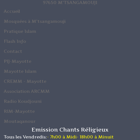
97650 M'TSANGAMOUJI
Accueil
Mosquées à M'tsangamouji
Pratique Islam
Flash Info
Contact
PIJ-Mayotte
Mayotte Islam
CREMM - Mayotte
Association ARCMM
Radio Koudjouni
RIM-Mayotte
Moutaqanour
Emission Chants Réligieux
Tous les Vendredis:
- 7h00 à Midi
- 18h00 à Minuit