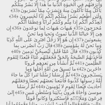
وَأَترَفنٰهُم فِى الحَيوٰةِ الدُّنيا ما هٰذا إِلّا بَشَرٌ مِثلُكُم
يَأكُلُ مِمّا تَأكُلونَ مِنهُ وَيَشرَبُ مِمّا تَشرَبونَ
﴿33﴾
وَلَئِن أَطَعتُم بَشَرًا مِثلَكُم إِنَّكُم إِذًا لَخٰسِرونَ
﴿34﴾
أَيَعِدُكُم أَنَّكُم إِذا مِتُّم وَكُنتُم تُرابًا وَعِظٰمًا أَنَّكُم
مُخرَجونَ
﴿35﴾
هَيهاتَ هَيهاتَ لِما توعَدونَ
﴿36﴾
إِن
هِىَ إِلّا حَياتُنَا الدُّنيا نَموتُ وَنَحيا وَما نَحنُ
بِمَبعوثينَ
﴿37﴾
إِن هُوَ إِلّا رَجُلٌ افتَرىٰ عَلَى اللَّهِ كَذِبًا
وَما نَحنُ لَهُ بِمُؤمِنينَ
﴿38﴾
قالَ رَبِّ انصُرنى بِما
كَذَّبونِ
﴿39﴾
قالَ عَمّا قَليلٍ لَيُصبِحُنَّ نٰدِمينَ
﴿40﴾
فَأَخَذَتهُمُ الصَّيحَةُ بِالحَقِّ فَجَعَلنٰهُم غُثاءً فَبُعدًا لِلقَومِ
الظّٰلِمينَ
﴿41﴾
ثُمَّ أَنشَأنا مِن بَعدِهِم قُرونًا
ءاخَرينَ
﴿42﴾
ما تَسبِقُ مِن أُمَّةٍ أَجَلَها وَما
يَستَـٔخِرونَ
﴿43﴾
ثُمَّ أَرسَلنا رُسُلَنا تَترا كُلَّ ما جاءَ
أُمَّةً رَسولُها كَذَّبوهُ فَأَتبَعنا بَعضَهُم بَعضًا وَجَعَلنٰهُم
أَحاديثَ فَبُعدًا لِقَومٍ لا يُؤمِنونَ
﴿44﴾
ثُمَّ أَرسَلنا
موسىٰ وَأَخاهُ هٰرونَ بِـٔايٰتِنا وَسُلطٰنٍ مُبينٍ
﴿45﴾
إِلىٰ
فِرعَونَ وَمَلَإِي۟هِ فَاستَكبَروا وَكانوا قَومًا
عالينَ
﴿46﴾
فَقالوا أَنُؤمِنُ لِبَشَرَينِ مِثلِنا وَقَومُهُما لَنا