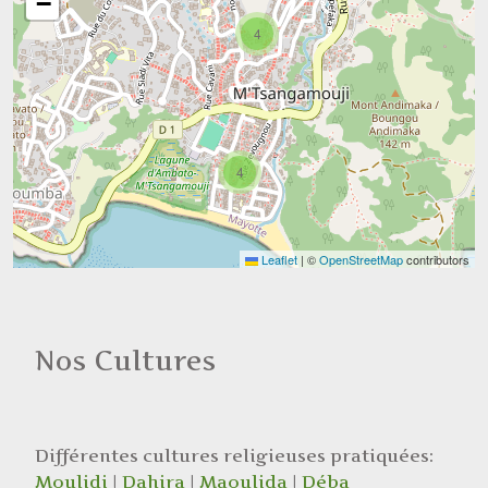
−
4
4
Leaflet
|
©
OpenStreetMap
contributors
Nos Cultures
Différentes cultures religieuses pratiquées:
Moulidi
|
Dahira
|
Maoulida
|
Déba