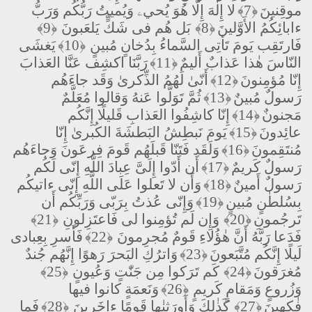
موقِنينَ
﴿7﴾
لا إِلٰهَ إِلّا هُوَ يُحيۦ وَيُميتُ رَبُّكُم وَرَبُّ
ءابائِكُمُ الأَوَّلينَ
﴿8﴾
بَل هُم فى شَكٍّ يَلعَبونَ
﴿9﴾
فَارتَقِب يَومَ تَأتِى السَّماءُ بِدُخانٍ مُبينٍ
﴿10﴾
يَغشَى
النّاسَ هٰذا عَذابٌ أَليمٌ
﴿11﴾
رَبَّنَا اكشِف عَنَّا العَذابَ
إِنّا مُؤمِنونَ
﴿12﴾
أَنّىٰ لَهُمُ الذِّكرىٰ وَقَد جاءَهُم
رَسولٌ مُبينٌ
﴿13﴾
ثُمَّ تَوَلَّوا عَنهُ وَقالوا مُعَلَّمٌ
مَجنونٌ
﴿14﴾
إِنّا كاشِفُوا العَذابِ قَليلًا إِنَّكُم
عائِدونَ
﴿15﴾
يَومَ نَبطِشُ البَطشَةَ الكُبرىٰ إِنّا
مُنتَقِمونَ
﴿16﴾
وَلَقَد فَتَنّا قَبلَهُم قَومَ فِرعَونَ وَجاءَهُم
رَسولٌ كَريمٌ
﴿17﴾
أَن أَدّوا إِلَىَّ عِبادَ اللَّهِ إِنّى لَكُم
رَسولٌ أَمينٌ
﴿18﴾
وَأَن لا تَعلوا عَلَى اللَّهِ إِنّى ءاتيكُم
بِسُلطٰنٍ مُبينٍ
﴿19﴾
وَإِنّى عُذتُ بِرَبّى وَرَبِّكُم أَن
تَرجُمونِ
﴿20﴾
وَإِن لَم تُؤمِنوا لى فَاعتَزِلونِ
﴿21﴾
فَدَعا رَبَّهُ أَنَّ هٰؤُلاءِ قَومٌ مُجرِمونَ
﴿22﴾
فَأَسرِ بِعِبادى
لَيلًا إِنَّكُم مُتَّبَعونَ
﴿23﴾
وَاترُكِ البَحرَ رَهوًا إِنَّهُم جُندٌ
مُغرَقونَ
﴿24﴾
كَم تَرَكوا مِن جَنّٰتٍ وَعُيونٍ
﴿25﴾
وَزُروعٍ وَمَقامٍ كَريمٍ
﴿26﴾
وَنَعمَةٍ كانوا فيها
فٰكِهينَ
﴿27﴾
كَذٰلِكَ وَأَورَثنٰها قَومًا ءاخَرينَ
﴿28﴾
فَما