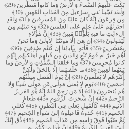
بَكَت عَلَيهِمُ السَّماءُ وَالأَرضُ وَما كانوا مُنظَرينَ
﴿29﴾
وَلَقَد نَجَّينا بَنى إِسرٰءيلَ مِنَ العَذابِ المُهينِ
﴿30﴾
مِن فِرعَونَ إِنَّهُ كانَ عالِيًا مِنَ المُسرِفينَ
﴿31﴾
وَلَقَدِ
اختَرنٰهُم عَلىٰ عِلمٍ عَلَى العٰلَمينَ
﴿32﴾
وَءاتَينٰهُم مِنَ
الءايٰتِ ما فيهِ بَلٰؤٌا۟ مُبينٌ
﴿33﴾
إِنَّ هٰؤُلاءِ
لَيَقولونَ
﴿34﴾
إِن هِىَ إِلّا مَوتَتُنَا الأولىٰ وَما نَحنُ
بِمُنشَرينَ
﴿35﴾
فَأتوا بِـٔابائِنا إِن كُنتُم صٰدِقينَ
﴿36﴾
أَهُم خَيرٌ أَم قَومُ تُبَّعٍ وَالَّذينَ مِن قَبلِهِم أَهلَكنٰهُم إِنَّهُم
كانوا مُجرِمينَ
﴿37﴾
وَما خَلَقنَا السَّمٰوٰتِ وَالأَرضَ وَما
بَينَهُما لٰعِبينَ
﴿38﴾
ما خَلَقنٰهُما إِلّا بِالحَقِّ وَلٰكِنَّ
أَكثَرَهُم لا يَعلَمونَ
﴿39﴾
إِنَّ يَومَ الفَصلِ ميقٰتُهُم
أَجمَعينَ
﴿40﴾
يَومَ لا يُغنى مَولًى عَن مَولًى شَيـًٔا وَلا
هُم يُنصَرونَ
﴿41﴾
إِلّا مَن رَحِمَ اللَّهُ إِنَّهُ هُوَ العَزيزُ
الرَّحيمُ
﴿42﴾
إِنَّ شَجَرَتَ الزَّقّومِ
﴿43﴾
طَعامُ
الأَثيمِ
﴿44﴾
كَالمُهلِ يَغلى فِى البُطونِ
﴿45﴾
كَغَلىِ
الحَميمِ
﴿46﴾
خُذوهُ فَاعتِلوهُ إِلىٰ سَواءِ الجَحيمِ
﴿47﴾
ثُمَّ صُبّوا فَوقَ رَأسِهِ مِن عَذابِ الحَميمِ
﴿48﴾
ذُق إِنَّكَ
أَنتَ العَزيزُ الكَريمُ
﴿49﴾
إِنَّ هٰذا ما كُنتُم بِهِ