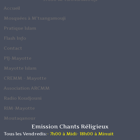
Accueil
Mosquées à M'tsangamouji
Pratique Islam
Flash Info
Contact
PIJ-Mayotte
Mayotte Islam
CREMM - Mayotte
Association ARCMM
Radio Koudjouni
RIM-Mayotte
Moutaqanour
Emission Chants Réligieux
Tous les Vendredis:
- 7h00 à Midi
- 18h00 à Minuit