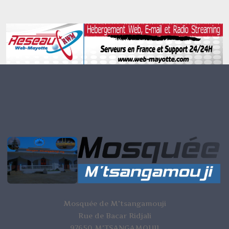
Mosquée de M'tsangamouji
Rue de Bacar Ridjali
97650 M'TSANGAMOUJI