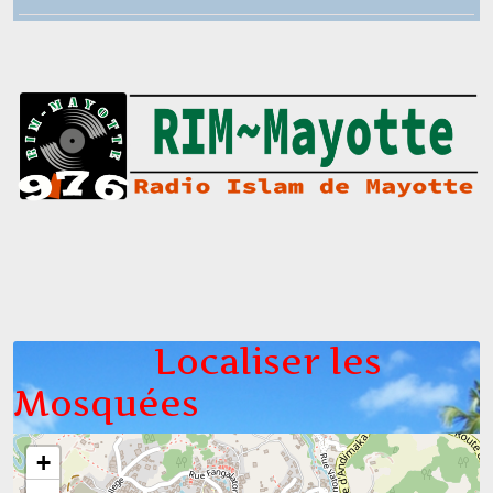
Localiser les
Mosquées
+