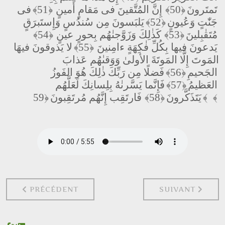
تَمتَرونَ
﴿50﴾
إِنَّ المُتَّقينَ فى مَقامٍ أَمينٍ
﴿51﴾
فى
جَنّٰتٍ وَعُيونٍ
﴿52﴾
يَلبَسونَ مِن سُندُسٍ وَإِستَبرَقٍ
مُتَقٰبِلينَ
﴿53﴾
كَذٰلِكَ وَزَوَّجنٰهُم بِحورٍ عينٍ
﴿54﴾
يَدعونَ فيها بِكُلِّ فٰكِهَةٍ ءامِنينَ
﴿55﴾
لا يَذوقونَ فيهَا
المَوتَ إِلَّا المَوتَةَ الأولىٰ وَوَقىٰهُم عَذابَ
الجَحيمِ
﴿56﴾
فَضلًا مِن رَبِّكَ ذٰلِكَ هُوَ الفَوزُ
العَظيمُ
﴿57﴾
فَإِنَّما يَسَّرنٰهُ بِلِسانِكَ لَعَلَّهُم
﴿59﴾
يَتَذَكَّرونَ
﴿58﴾
فَارتَقِب إِنَّهُم مُرتَقِبونَ
﴾
ARTICLE PRÉCÉDENT : 45 : AL-JATHIYA الجاثية
PRÉCÉDENT
SUIVANT