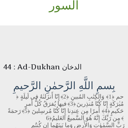
السور
44 : Ad-Dukhan الدخان
بِسمِ اللَّهِ الرَّحمٰنِ الرَّحيمِ
حم
﴿1﴾
وَالكِتٰبِ المُبينِ
﴿2﴾
إِنّا أَنزَلنٰهُ فى لَيلَةٍ
﴿
مُبٰرَكَةٍ إِنّا كُنّا مُنذِرينَ
﴿3﴾
فيها يُفرَقُ كُلُّ أَمرٍ
حَكيمٍ
﴿4﴾
أَمرًا مِن عِندِنا إِنّا كُنّا مُرسِلينَ
﴿5﴾
رَحمَةً
﴿6﴾
مِن رَبِّكَ إِنَّهُ هُوَ السَّميعُ العَليمُ
رَبِّ السَّمٰوٰتِ وَالأَرضِ وَما بَينَهُما إِن كُنتُم