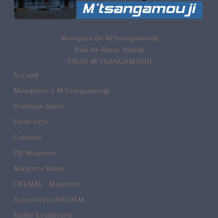
Mosquée de M'tsangamouji
Rue de Bacar Ridjali
97650 M'TSANGAMOUJI
Accueil
Mosquées à M'tsangamouji
Pratique Islam
Flash Info
Contact
PIJ-Mayotte
Mayotte Islam
CREMM - Mayotte
Association ARCMM
Radio Koudjouni