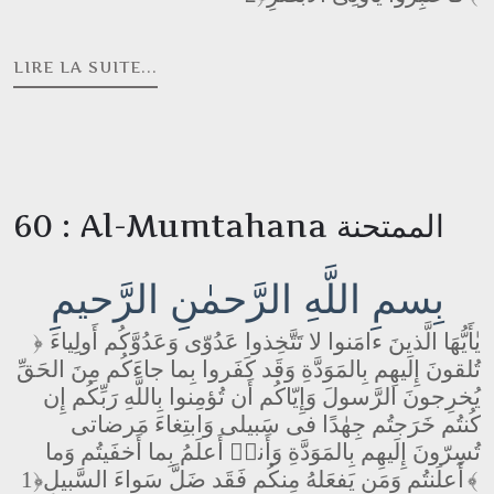
LIRE LA SUITE...
60 : Al-Mumtahana الممتحنة
بِسمِ اللَّهِ الرَّحمٰنِ الرَّحيمِ
يٰأَيُّهَا الَّذينَ ءامَنوا لا تَتَّخِذوا عَدُوّى وَعَدُوَّكُم أَولِياءَ
﴿
تُلقونَ إِلَيهِم بِالمَوَدَّةِ وَقَد كَفَروا بِما جاءَكُم مِنَ الحَقِّ
يُخرِجونَ الرَّسولَ وَإِيّاكُم أَن تُؤمِنوا بِاللَّهِ رَبِّكُم إِن
كُنتُم خَرَجتُم جِهٰدًا فى سَبيلى وَابتِغاءَ مَرضاتى
تُسِرّونَ إِلَيهِم بِالمَوَدَّةِ وَأَنا۠ أَعلَمُ بِما أَخفَيتُم وَما
﴿1﴾
أَعلَنتُم وَمَن يَفعَلهُ مِنكُم فَقَد ضَلَّ سَواءَ السَّبيلِ