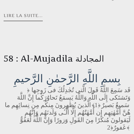
LIRE LA SUITE...
58 : Al-Mujadila المجادلة
بِسمِ اللَّهِ الرَّحمٰنِ الرَّحيمِ
قَد سَمِعَ اللَّهُ قَولَ الَّتى تُجٰدِلُكَ فى زَوجِها
﴿
وَتَشتَكى إِلَى اللَّهِ وَاللَّهُ يَسمَعُ تَحاوُرَكُما إِنَّ اللَّهَ
سَميعٌ بَصيرٌ
﴿1﴾
الَّذينَ يُظٰهِرونَ مِنكُم مِن نِسائِهِم ما
هُنَّ أُمَّهٰتِهِم إِن أُمَّهٰتُهُم إِلَّا الّٰـٔى وَلَدنَهُم وَإِنَّهُم
لَيَقولونَ مُنكَرًا مِنَ القَولِ وَزورًا وَإِنَّ اللَّهَ لَعَفُوٌّ
﴿2﴾
غَفورٌ