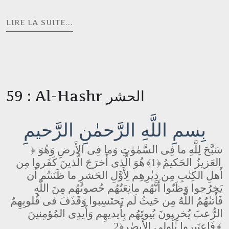
LIRE LA SUITE...
59 : Al-Hashr الحشر
بِسمِ اللَّهِ الرَّحمٰنِ الرَّحيمِ
سَبَّحَ لِلَّهِ ما فِى السَّمٰوٰتِ وَما فِى الأَرضِ وَهُوَ
﴿
العَزيزُ الحَكيمُ
﴿1﴾
هُوَ الَّذى أَخرَجَ الَّذينَ كَفَروا مِن
أَهلِ الكِتٰبِ مِن دِيٰرِهِم لِأَوَّلِ الحَشرِ ما ظَنَنتُم أَن
يَخرُجوا وَظَنّوا أَنَّهُم مانِعَتُهُم حُصونُهُم مِنَ اللَّهِ
فَأَتىٰهُمُ اللَّهُ مِن حَيثُ لَم يَحتَسِبوا وَقَذَفَ فى قُلوبِهِمُ
الرُّعبَ يُخرِبونَ بُيوتَهُم بِأَيديهِم وَأَيدِى المُؤمِنينَ
﴿2﴾
فَاعتَبِروا يٰأُولِى الأَبصٰرِ