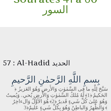
السور
57 : Al-Hadid الحديد
بِسمِ اللَّهِ الرَّحمٰنِ الرَّحيمِ
سَبَّحَ لِلَّهِ ما فِى السَّمٰوٰتِ وَالأَرضِ وَهُوَ العَزيزُ
﴿
الحَكيمُ
﴿1﴾
لَهُ مُلكُ السَّمٰوٰتِ وَالأَرضِ يُحيۦ وَيُميتُ
وَهُوَ عَلىٰ كُلِّ شَيءٍ قَديرٌ
﴿2﴾
هُوَ الأَوَّلُ وَالءاخِرُ
﴿3﴾
وَالظّٰهِرُ وَالباطِنُ وَهُوَ بِكُلِّ شَيءٍ عَليمٌ