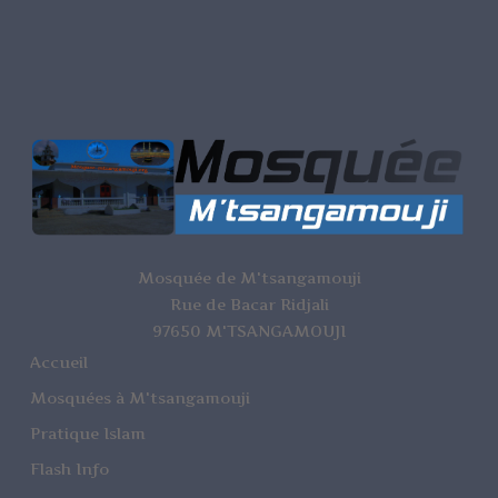
Mosquée de M'tsangamouji
Rue de Bacar Ridjali
97650 M'TSANGAMOUJI
Accueil
Mosquées à M'tsangamouji
Pratique Islam
Flash Info