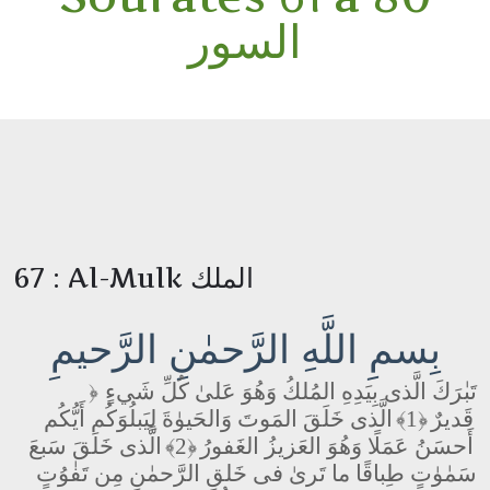
السور
67 : Al-Mulk الملك
بِسمِ اللَّهِ الرَّحمٰنِ الرَّحيمِ
تَبٰرَكَ الَّذى بِيَدِهِ المُلكُ وَهُوَ عَلىٰ كُلِّ شَيءٍ
﴿
قَديرٌ
﴿1﴾
الَّذى خَلَقَ المَوتَ وَالحَيوٰةَ لِيَبلُوَكُم أَيُّكُم
أَحسَنُ عَمَلًا وَهُوَ العَزيزُ الغَفورُ
﴿2﴾
الَّذى خَلَقَ سَبعَ
سَمٰوٰتٍ طِباقًا ما تَرىٰ فى خَلقِ الرَّحمٰنِ مِن تَفٰوُتٍ