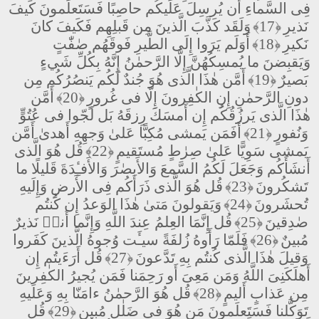
فِى السَّماءِ أَن يُرسِلَ عَلَيكُم حاصِبًا فَسَتَعلَمونَ كَيفَ
نَذيرِ
﴿17﴾
وَلَقَد كَذَّبَ الَّذينَ مِن قَبلِهِم فَكَيفَ كانَ
نَكيرِ
﴿18﴾
أَوَلَم يَرَوا إِلَى الطَّيرِ فَوقَهُم صٰفّٰتٍ
وَيَقبِضنَ ما يُمسِكُهُنَّ إِلَّا الرَّحمٰنُ إِنَّهُ بِكُلِّ شَيءٍ
بَصيرٌ
﴿19﴾
أَمَّن هٰذَا الَّذى هُوَ جُندٌ لَكُم يَنصُرُكُم مِن
دونِ الرَّحمٰنِ إِنِ الكٰفِرونَ إِلّا فى غُرورٍ
﴿20﴾
أَمَّن
هٰذَا الَّذى يَرزُقُكُم إِن أَمسَكَ رِزقَهُ بَل لَجّوا فى عُتُوٍّ
وَنُفورٍ
﴿21﴾
أَفَمَن يَمشى مُكِبًّا عَلىٰ وَجهِهِ أَهدىٰ أَمَّن
يَمشى سَوِيًّا عَلىٰ صِرٰطٍ مُستَقيمٍ
﴿22﴾
قُل هُوَ الَّذى
أَنشَأَكُم وَجَعَلَ لَكُمُ السَّمعَ وَالأَبصٰرَ وَالأَفـِٔدَةَ قَليلًا ما
تَشكُرونَ
﴿23﴾
قُل هُوَ الَّذى ذَرَأَكُم فِى الأَرضِ وَإِلَيهِ
تُحشَرونَ
﴿24﴾
وَيَقولونَ مَتىٰ هٰذَا الوَعدُ إِن كُنتُم
صٰدِقينَ
﴿25﴾
قُل إِنَّمَا العِلمُ عِندَ اللَّهِ وَإِنَّما أَنا۠ نَذيرٌ
مُبينٌ
﴿26﴾
فَلَمّا رَأَوهُ زُلفَةً سيـَٔت وُجوهُ الَّذينَ كَفَروا
وَقيلَ هٰذَا الَّذى كُنتُم بِهِ تَدَّعونَ
﴿27﴾
قُل أَرَءَيتُم إِن
أَهلَكَنِىَ اللَّهُ وَمَن مَعِىَ أَو رَحِمَنا فَمَن يُجيرُ الكٰفِرينَ
مِن عَذابٍ أَليمٍ
﴿28﴾
قُل هُوَ الرَّحمٰنُ ءامَنّا بِهِ وَعَلَيهِ
تَوَكَّلنا فَسَتَعلَمونَ مَن هُوَ فى ضَلٰلٍ مُبينٍ
﴿29﴾
قُل