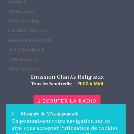
Contact
PIJ-Mayotte
Mayotte Islam
CREMM - Mayotte
Association ARCMM
Radio Koudjouni
RIM-Mayotte
Moutaqanour
Emission Chants Réligieux
Tous les Vendredis:
- 7h00 à Midi
ECOUTER LA RADIO
Mosquée de M'tsangamouji:
En poursuivant votre navigation sur ce
site, vous acceptez l'utilisation de cookies