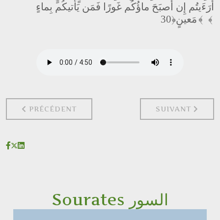
أَرَءَيتُم إِن أَصبَحَ ماؤُكُم غَورًا فَمَن يَأتيكُم بِماءٍ
﴿30﴾
مَعينٍ
﴾
ARTICLE PRÉCÉDENT : 68 : AL-QALAM القلم
PRÉCÉDENT
SUIVANT
Sourates السور