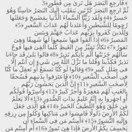
﴿3﴾
فَارجِعِ البَصَرَ هَل تَرىٰ مِن فُطورٍ
ثُمَّ ارجِعِ البَصَرَ كَرَّتَينِ يَنقَلِب إِلَيكَ البَصَرُ خاسِئًا وَهُوَ
حَسيرٌ
﴿4﴾
وَلَقَد زَيَّنَّا السَّماءَ الدُّنيا بِمَصٰبيحَ وَجَعَلنٰها
رُجومًا لِلشَّيٰطينِ وَأَعتَدنا لَهُم عَذابَ السَّعيرِ
﴿5﴾
وَلِلَّذينَ كَفَروا بِرَبِّهِم عَذابُ جَهَنَّمَ وَبِئسَ
المَصيرُ
﴿6﴾
إِذا أُلقوا فيها سَمِعوا لَها شَهيقًا وَهِىَ
تَفورُ
﴿7﴾
تَكادُ تَمَيَّزُ مِنَ الغَيظِ كُلَّما أُلقِىَ فيها فَوجٌ
سَأَلَهُم خَزَنَتُها أَلَم يَأتِكُم نَذيرٌ
﴿8﴾
قالوا بَلىٰ قَد جاءَنا
نَذيرٌ فَكَذَّبنا وَقُلنا ما نَزَّلَ اللَّهُ مِن شَيءٍ إِن أَنتُم إِلّا
فى ضَلٰلٍ كَبيرٍ
﴿9﴾
وَقالوا لَو كُنّا نَسمَعُ أَو نَعقِلُ ما كُنّا
فى أَصحٰبِ السَّعيرِ
﴿10﴾
فَاعتَرَفوا بِذَنبِهِم فَسُحقًا
لِأَصحٰبِ السَّعيرِ
﴿11﴾
إِنَّ الَّذينَ يَخشَونَ رَبَّهُم
بِالغَيبِ لَهُم مَغفِرَةٌ وَأَجرٌ كَبيرٌ
﴿12﴾
وَأَسِرّوا قَولَكُم
أَوِ اجهَروا بِهِ إِنَّهُ عَليمٌ بِذاتِ الصُّدورِ
﴿13﴾
أَلا يَعلَمُ
مَن خَلَقَ وَهُوَ اللَّطيفُ الخَبيرُ
﴿14﴾
هُوَ الَّذى جَعَلَ
لَكُمُ الأَرضَ ذَلولًا فَامشوا فى مَناكِبِها وَكُلوا مِن رِزقِهِ
وَإِلَيهِ النُّشورُ
﴿15﴾
ءَأَمِنتُم مَن فِى السَّماءِ أَن
يَخسِفَ بِكُمُ الأَرضَ فَإِذا هِىَ تَمورُ
﴿16﴾
أَم أَمِنتُم مَن