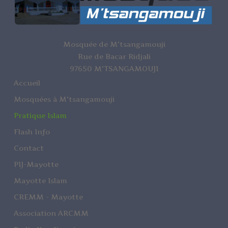
Mosquée de M'tsangamouji
Rue de Bacar Ridjali
97650 M'TSANGAMOUJI
Accueil
Mosquées à M'tsangamouji
Pratique Islam
Flash Info
Contact
PIJ-Mayotte
Mayotte Islam
CREMM - Mayotte
Association ARCMM