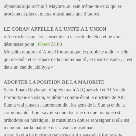
répandus aujourd’hui à Mayotte, au sein même de ceux qui se
proclament plus et mieux musulmans que d’autres .
LE CORAN APPELLE A L’UNITE,A L’UNION
.
« Accrocher vous tous ensemble à la corde de Dieu et ne vous
désunisser point .
Coran 3/103
»
Mouslim rapporte d’Abou Hourayra que le prophète a dit : « celui
qui désobéit et se sépare de la communauté , et meurt ensuite , il est
dans un état de jahiliyya »
ADOPTER LA POSITION DE LA MAJORITE
Selon Imam Bayhaqui, d’après Imam Al Quazwini et Al Arnaût,
l’orthodoxie en islam, se définit comme étant la doctrine de Ahli
Sunna wal jamaan , autrement dit , les gens de la Sunna et de la
communauté . Pour savoir si une doctrine ou une pratique est
orthodoxe ou hérétique , le musulman doit se renseigner si elle est
reconnue par la majorité des savants musulmans.
Abou Saïd Al Khudriyyi rapporte qu’il a entendu l’Envoyé de